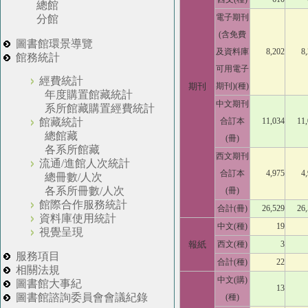
總館
電子期刊
分館
(含免費
圖書館環景導覽
及資料庫
8,202
8
館務統計
可用電子
經費統計
期刊
期刊)(種)
年度購置館藏統計
中文期刊
系所館藏購置經費統計
合訂本
11,034
11
館藏統計
總館藏
(冊)
各系所館藏
西文期刊
流通/進館人次統計
合訂本
4,975
4
總冊數/人次
各系所冊數/人次
(冊)
館際合作服務統計
合計(冊)
26,529
26
資料庫使用統計
中文(種)
19
視覺呈現
報紙
西文(種)
3
服務項目
合計(種)
22
相關法規
中文(購)
圖書館大事紀
13
圖書館諮詢委員會會議紀錄
(種)