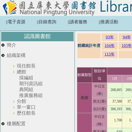
||電子資源
||目錄查詢
||讀者服務
||推廣活動
認識圖書館
93年
94年
簡介
館藏統計年度
104年
105年
115年
組織架構
現任館長
類別\單
總館
館藏類型
採編組
位
1月
2
期刊資訊組
中日文
典閱組
268,605
269
(冊)
推廣服務組
圖書
分館
西文(冊)
37,588
37
單一窗口
合計(冊)
306,193
306
歷任館長
中日文
1,708
1
樓層配置
(種)
西文(種)
610