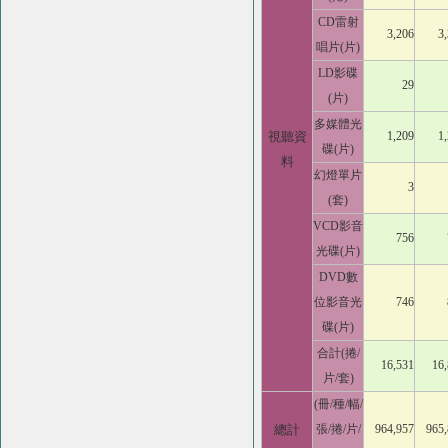
CD雷射
3,206
3
唱片(片)
LD影碟
29
(片)
多媒體光
視聽資
1,209
1
碟(片)
料
幻燈單片
3
(套)
VCD影音
756
光碟(片)
DVD數
位影音光
746
碟(片)
合計(捲/
16,531
16
片/套)
(冊/種/幅/
總計
張/捲/片/
964,957
965