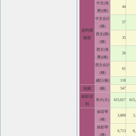
中文(免
44
費)(種)
中文合計
57
(種)
資料庫
西文(購)
種類
35
(種)
西文(免
26
費)(種)
西文合計
61
(種)
總計(種)
118
地圖
(幅)
547
縮影資
單片(片)
615,017
615
料
錄音帶
3,869
3
(捲)
錄影帶
6,713
6
(捲)