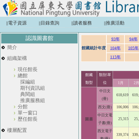
||電子資源
||目錄查詢
||讀者服務
||推廣活動
認識圖書館
93年
94年
簡介
館藏統計年度
104年
105年
115年
組織架構
現任館長
館藏
類別\單
總館
採編組
類型
位
1月
2
期刊資訊組
中日文
典閱組
618,619
619
(冊)
推廣服務組
分館
西文(冊)
106,006
106
單一窗口
中日文電
歷任館長
圖書
25,315
25
子書(冊)
樓層配置
西文電子
339,374
339
書(冊)