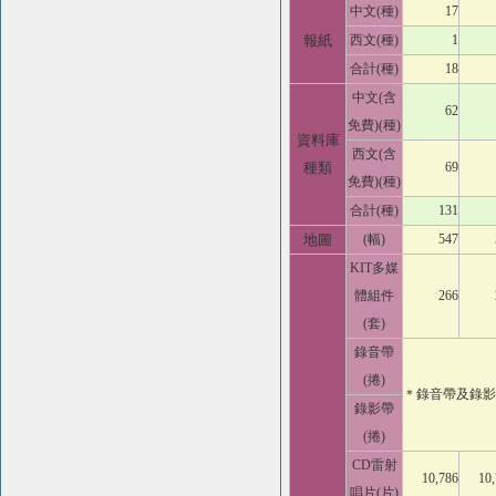
中文(種)
17
報紙
西文(種)
1
合計(種)
18
中文(含
62
免費)(種)
資料庫
西文(含
種類
69
免費)(種)
合計(種)
131
地圖
(幅)
547
KIT多媒
體組件
266
(套)
錄音帶
(捲)
＊錄音帶及錄影
錄影帶
(捲)
CD雷射
10,786
10
唱片(片)