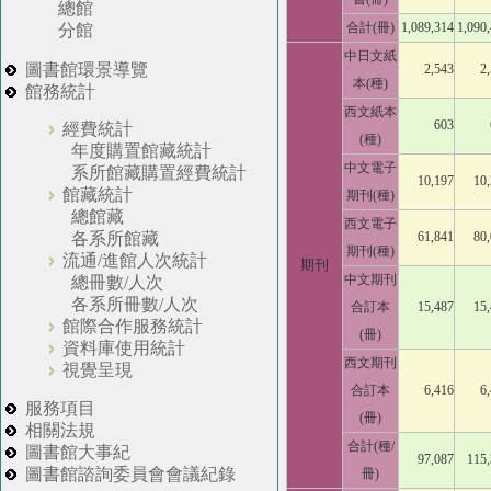
總館
合計(冊)
1,089,314
1,090
分館
中日文紙
圖書館環景導覽
2,543
2
本(種)
館務統計
西文紙本
603
經費統計
(種)
年度購置館藏統計
中文電子
系所館藏購置經費統計
10,197
10
館藏統計
期刊(種)
總館藏
西文電子
61,841
80
各系所館藏
期刊(種)
流通/進館人次統計
期刊
中文期刊
總冊數/人次
各系所冊數/人次
合訂本
15,487
15
館際合作服務統計
(冊)
資料庫使用統計
西文期刊
視覺呈現
合訂本
6,416
6
服務項目
(冊)
相關法規
合計(種/
圖書館大事紀
97,087
115
圖書館諮詢委員會會議紀錄
冊)