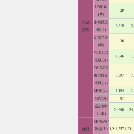
LD影碟
29
(片)
視聽
多媒體光
3,519
3
資料
碟(片)
幻燈單片
36
(套)
VCD影音
1,346
1
光碟(片)
DVD/BD
數位影音
7,397
7
光碟(片)
MOD(片)
1,194
1
MP3(片)
87
合計(捲/
24,660
24
片/套)
(冊/種/幅/
總計
張/捲/片/
1,211,757
1,231