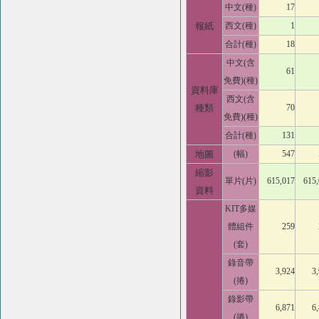
中文(種)
17
報紙
西文(種)
1
合計(種)
18
中文(含
61
免費)(種)
資料庫
西文(含
種類
70
免費)(種)
合計(種)
131
地圖
(幅)
547
縮影
單片(片)
615,017
615
資料
KIT多媒
體組件
259
(套)
錄音帶
3,924
3
(捲)
錄影帶
6,871
6
(捲)