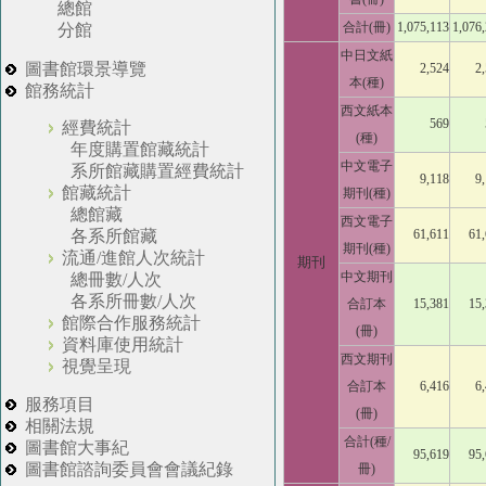
總館
合計(冊)
1,075,113
1,076
分館
中日文紙
圖書館環景導覽
2,524
2
本(種)
館務統計
西文紙本
569
經費統計
(種)
年度購置館藏統計
中文電子
系所館藏購置經費統計
9,118
9
館藏統計
期刊(種)
總館藏
西文電子
61,611
61
各系所館藏
期刊(種)
流通/進館人次統計
期刊
中文期刊
總冊數/人次
各系所冊數/人次
合訂本
15,381
15
館際合作服務統計
(冊)
資料庫使用統計
西文期刊
視覺呈現
合訂本
6,416
6
服務項目
(冊)
相關法規
合計(種/
圖書館大事紀
95,619
95
圖書館諮詢委員會會議紀錄
冊)