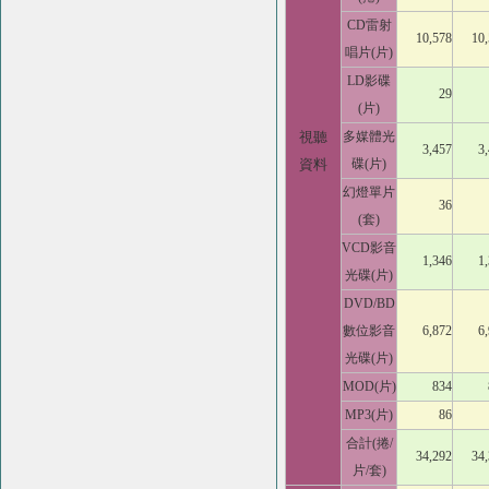
CD雷射
10,578
10
唱片(片)
LD影碟
29
(片)
視聽
多媒體光
3,457
3
資料
碟(片)
幻燈單片
36
(套)
VCD影音
1,346
1
光碟(片)
DVD/BD
數位影音
6,872
6
光碟(片)
MOD(片)
834
MP3(片)
86
合計(捲/
34,292
34
片/套)