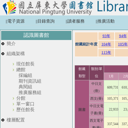
||電子資源
||目錄查詢
||讀者服務
||推廣活動
認識圖書館
93年
94年
簡介
館藏統計年度
104年
105年
115年
組織架構
現任館長
館藏
類別\單
總館
採編組
類型
位
1月
2
期刊資訊組
中日文
典閱組
609,731
610
(冊)
推廣服務組
分館
西文(冊)
105,371
105
單一窗口
中日文電
歷任館長
圖書
22,933
23
子書(冊)
樓層配置
西文電子
337,544
337
書(冊)