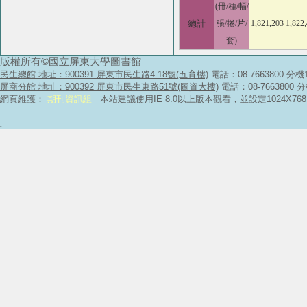
(冊/種/幅/
總計
張/捲/片/
1,821,203
1,822
套)
版權所有©國立屏東大學圖書館
民生總館 地址：900391 屏東市民生路4-18號(五育樓)
電話：08-7663800 分機
屏商分館 地址：900392 屏東市民生東路51號(圖資大樓)
電話：08-7663800 
網頁維護：
期刊資訊組
本站建議使用IE 8.0以上版本觀看，並設定1024X
.