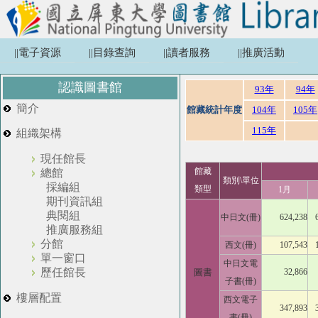
||電子資源
||目錄查詢
||讀者服務
||推廣活動
認識圖書館
93年
94年
簡介
館藏統計年度
104年
105年
115年
組織架構
現任館長
館藏
總館
類別\單位
採編組
類型
1月
期刊資訊組
典閱組
中日文(冊)
624,238
推廣服務組
分館
西文(冊)
107,543
單一窗口
中日文電
歷任館長
圖書
32,866
子書(冊)
樓層配置
西文電子
347,893
書(冊)