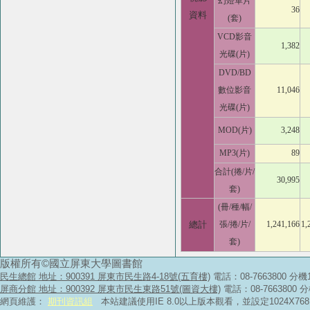
幻燈單片
36
資料
(套)
VCD影音
1,382
光碟(片)
DVD/BD
數位影音
11,046
光碟(片)
MOD(片)
3,248
MP3(片)
89
合計(捲/片/
30,995
套)
(冊/種/幅/
總計
張/捲/片/
1,241,166
1,
套)
版權所有©國立屏東大學圖書館
民生總館 地址：900391 屏東市民生路4-18號(五育樓)
電話：08-7663800 分機
屏商分館 地址：900392 屏東市民生東路51號(圖資大樓)
電話：08-7663800 
網頁維護：
期刊資訊組
本站建議使用IE 8.0以上版本觀看，並設定1024X