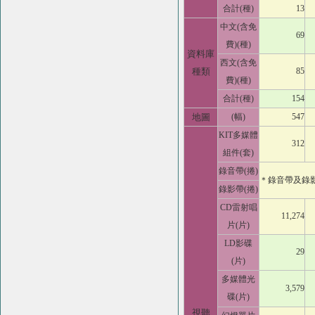
合計(種)
13
中文(含免
69
費)(種)
資料庫
西文(含免
種類
85
費)(種)
合計(種)
154
地圖
(幅)
547
KIT多媒體
312
組件(套)
錄音帶(捲)
＊錄音帶及錄
錄影帶(捲)
CD雷射唱
11,274
片(片)
LD影碟
29
(片)
多媒體光
3,579
碟(片)
視聽