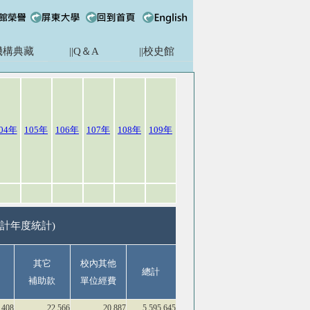
|機構典藏
||Q＆A
||校史館
04年
105年
106年
107年
108年
109年
計年度統計)
其它
校內其他
總計
補助款
單位經費
,408
22,566
20,887
5,595,645