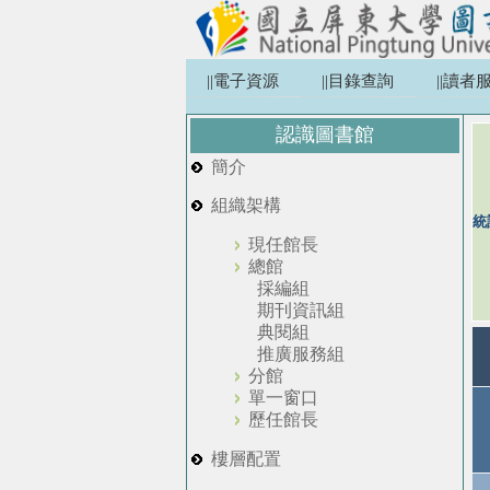
||電子資源
||目錄查詢
||讀者
認識圖書館
簡介
組織架構
統
現任館長
總館
採編組
期刊資訊組
典閱組
推廣服務組
分館
單一窗口
歷任館長
樓層配置