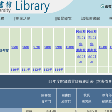
服務
||推廣活動
||環景導覽
||認識圖書館
|
民生校
民生校
區101
區102
年
年
95年
96年
97年
98年
99年
100年
103年
1
屏商校
屏商校
計年度
區101
區102
年
年
110年
111年
112年
113年
114年
99年度館藏購置經費統計表 (本表依會
圖書館
圖書館
校長
教育部
資本門
經常門
統籌款
補助款
經費
824,284
0
3,669,500
1,058