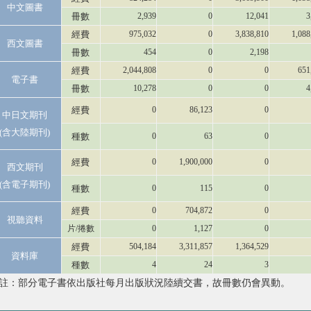
中文圖書
冊數
2,939
0
12,041
3
經費
975,032
0
3,838,810
1,088
西文圖書
冊數
454
0
2,198
經費
2,044,808
0
0
651
電子書
冊數
10,278
0
0
4
經費
0
86,123
0
中日文期刊
(含大陸期刊)
種數
0
63
0
經費
0
1,900,000
0
西文期刊
(含電子期刊)
種數
0
115
0
經費
0
704,872
0
視聽資料
片/捲數
0
1,127
0
經費
504,184
3,311,857
1,364,529
資料庫
種數
4
24
3
註：部分電子書依出版社每月出版狀況陸續交書，故冊數仍會異動。