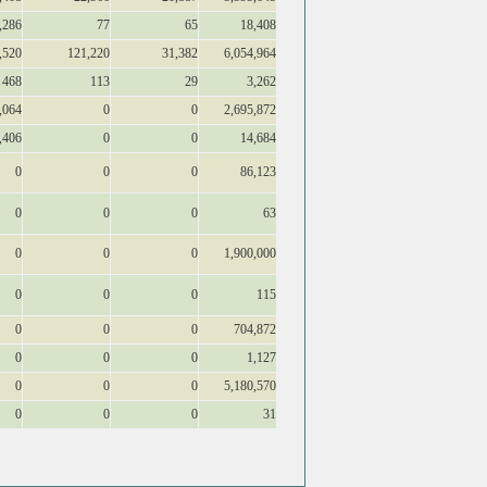
,286
77
65
18,408
,520
121,220
31,382
6,054,964
468
113
29
3,262
,064
0
0
2,695,872
,406
0
0
14,684
0
0
0
86,123
0
0
0
63
0
0
0
1,900,000
0
0
0
115
0
0
0
704,872
0
0
0
1,127
0
0
0
5,180,570
0
0
0
31