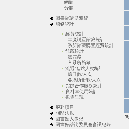
總館
分館
圖書館環景導覽
館務統計
經費統計
年度購置館藏統計
系所館藏購置經費統計
館藏統計
總館藏
各系所館藏
流通/進館人次統計
總冊數/人次
各系所冊數/人次
館際合作服務統計
資料庫使用統計
視覺呈現
服務項目
相關法規
備
圖書館大事紀
圖書館諮詢委員會會議紀錄