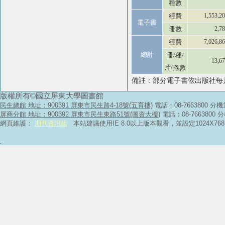
種數
經費
1,553,2
電子書
冊數
2,7
經費
7,026,8
總計
冊/種/
13,6
片/捲數
備註：部分電子書依出版社每
版權所有©國立屏東大學圖書館
民生總館 地址：900391 屏東市民生路4-18號(五育樓)
電話：08-7663800 分機
屏商分館 地址：900392 屏東市民生東路51號(圖資大樓)
電話：08-7663800 
網頁維護：
期刊資訊組
本站建議使用IE 8.0以上版本觀看，並設定1024X
.