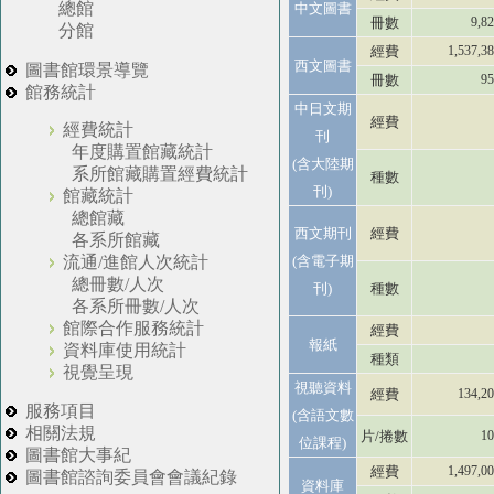
總館
中文圖書
冊數
9,8
分館
經費
1,537,3
西文圖書
圖書館環景導覽
冊數
95
館務統計
中日文期
經費
經費統計
刊
年度購置館藏統計
(含大陸期
系所館藏購置經費統計
種數
刊)
館藏統計
總館藏
西文期刊
經費
各系所館藏
(含電子期
流通/進館人次統計
總冊數/人次
刊)
種數
各系所冊數/人次
館際合作服務統計
經費
報紙
資料庫使用統計
種類
視覺呈現
視聽資料
經費
134,2
服務項目
(含語文數
相關法規
片/捲數
10
位課程)
圖書館大事紀
經費
1,497,0
圖書館諮詢委員會會議紀錄
資料庫