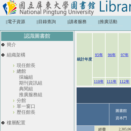
||電子資源
||目錄查詢
||讀者服務
||推廣活動
認識圖書館
簡介
組織架構
95年
96年
97年
統計年度
現任館長
總館
採編組
110年
111年
112年
期刊資訊組
典閱組
推廣服務組
分館
單一窗口
圖書館
歷任館長
資本門
樓層配置
經費
2,305,0