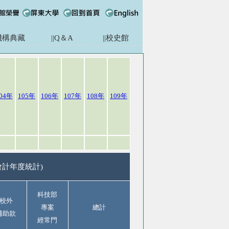
|機構典藏
||Q＆A
||校史館
04年
105年
106年
107年
108年
109年
會計年度統計)
科技部
校外
專案
總計
補助款
經常門