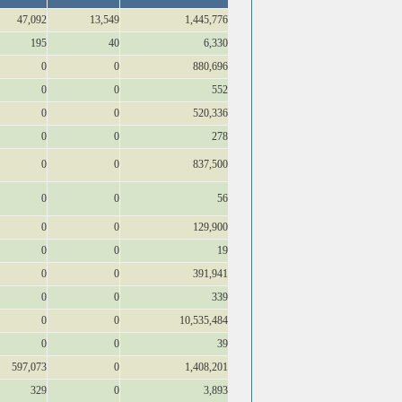
47,092
13,549
1,445,776
195
40
6,330
0
0
880,696
0
0
552
0
0
520,336
0
0
278
0
0
837,500
0
0
56
0
0
129,900
0
0
19
0
0
391,941
0
0
339
0
0
10,535,484
0
0
39
597,073
0
1,408,201
329
0
3,893