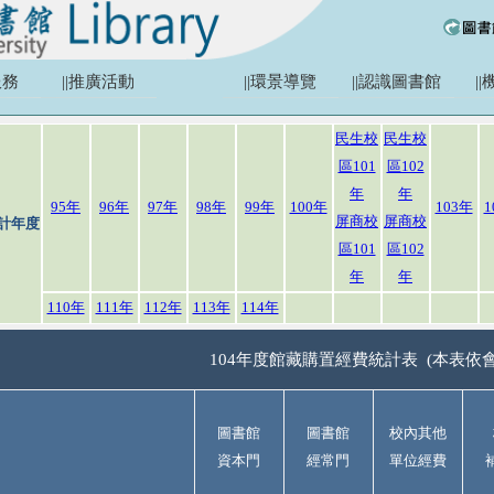
服務
||推廣活動
||環景導覽
||認識圖書館
|
民生校
民生校
區101
區102
年
年
95年
96年
97年
98年
99年
100年
103年
1
屏商校
屏商校
計年度
區101
區102
年
年
110年
111年
112年
113年
114年
104年度館藏購置經費統計表 (本表依
圖書館
圖書館
校內其他
資本門
經常門
單位經費