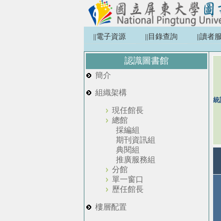
||電子資源
||目錄查詢
||讀者
認識圖書館
簡介
組織架構
統
現任館長
總館
採編組
期刊資訊組
典閱組
推廣服務組
分館
單一窗口
歷任館長
樓層配置