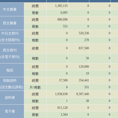
經費
1,385,135
0
0
中文圖書
冊數
6,095
0
0
經費
880,696
0
0
西文圖書
冊數
552
0
0
中日文期刊
經費
0
520,336
0
(含大陸期刊)
種數
0
278
0
經費
0
837,500
0
西文期刊
(含電子期刊)
種數
0
56
0
經費
0
129,900
0
報紙
種數
0
19
0
視聽資料
經費
37,500
354,441
0
含語文數位課程)
片/捲數
8
331
0
經費
1,938,038
8,597,446
0
資料庫
種數
1
38
0
經費
811,128
0
0
電子書
冊數
3,564
0
0