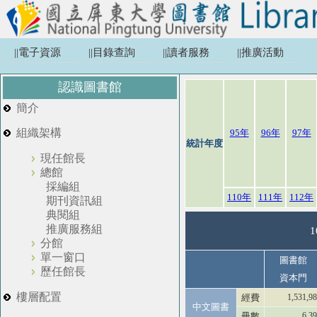
||電子資源
||目錄查詢
||讀者服務
||推廣活動
認識圖書館
簡介
組織架構
95年
96年
97年
統計年度
現任館長
總館
採編組
110年
111年
112年
期刊資訊組
典閱組
推廣服務組
1
分館
單一窗口
圖書館
歷任館長
資本門
樓層配置
經費
1,531,9
中文圖書
冊數
6,3