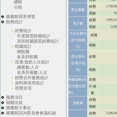
總館
經費
1,768,0
分館
西文圖書
冊數
93
圖書館環景導覽
經費
1,999,4
館務統計
電子書
冊數
12,6
經費統計
中日文期刊
經費
年度購置館藏統計
(含大陸期
系所館藏購置經費統計
種數
館藏統計
刊)
總館藏
西文期刊
經費
各系所館藏
流通/進館人次統計
(含電子期
總冊數/人次
刊)
種數
各系所冊數/人次
館際合作服務統計
視聽資料(含
經費
資料庫使用統計
語文數位課
片/捲
視覺呈現
程)
數
服務項目
經費
相關法規
資料庫
種數
圖書館大事紀
圖書館諮詢委員會會議紀錄
經費
5,299,4