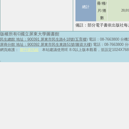
冊/種/
總計
片/捲
20,0
數
備註：部分電子書依出版社每
版權所有©國立屏東大學圖書館
民生總館 地址：900391 屏東市民生路4-18號(五育樓)
電話：08-7663800 分機
屏商分館 地址：900392 屏東市民生東路51號(圖資大樓)
電話：08-7663800 
網頁維護：
期刊資訊組
本站建議使用IE 8.0以上版本觀看，並設定1024X
.