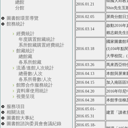
韓國大邱教
總館
2016.01.21
分館
Shin先
2016.02.05
屏商分館日
圖書館環景導覽
館務統計
啟動201
2016.03.14
賴志銘先生
經費統計
年度購置館藏統計
國家圖書館
系所館藏購置經費統計
2016.03.18
(I)104
館藏統計
大學校院」(
總館藏
各系所館藏
2016.03.26
馬來西亞特
流通/進館人次統計
總冊數/人次
2016.04.13
本館與屏東
各系所冊數/人次
2016.04.15
加入南區區
館際合作服務統計
資料庫使用統計
2016.04.20
2016年
視覺呈現
2016.04.28
本館李佳柳
服務項目
2016.05.01-
相關法規
建置「讀者
2016.05.31
圖書館大事紀
圖書館諮詢委員會會議紀錄
2016.05.18-