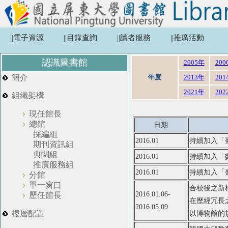
||電子資源
||目錄查詢
||讀者服務
||推廣活動
認識圖書館
2005年
200
簡介
年度
2013年
201
2021年
202
組織架構
現任館長
總館
日期
採編組
2016.01
持續加入「
期刊資訊組
典閱組
2016.01
持續加入「
推廣服務組
2016.01
持續加入「
分館
單一窗口
合校後之新
2016.01.06-
歷任館長
在歷經冗長
2016.05.09
樓層配置
以博物館的