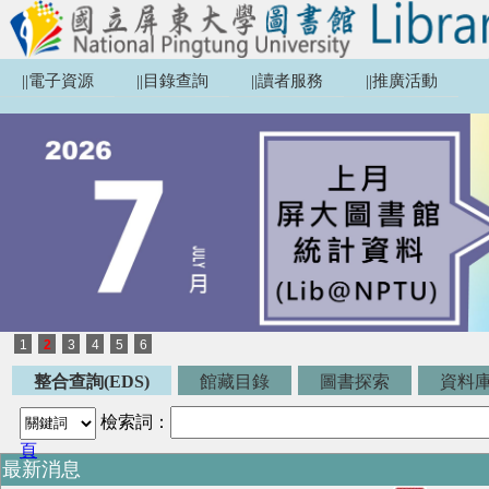
||電子資源
||目錄查詢
||讀者服務
||推廣活動
1
2
3
4
5
6
最新消息