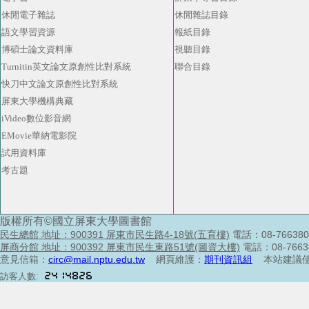
休閒電子雜誌
休閒雜誌目錄
語文學習資源
報紙目錄
博碩士論文資料庫
視聽目錄
Turnitin英文論文原創性比對系統
聯合目錄
快刀中文論文原創性比對系統
屏東大學機構典藏
iVideo數位影音網
EMovie華納電影院
試用資料庫
考古題
版權所有©國立屏東大學圖書館
民生總館 地址：900391 屏東市民生路4-18號(五育樓)
電話：08-76638
屏商分館 地址：900392 屏東市民生東路51號(圖資大樓)
電話：08-766
意見信箱：
circ@mail.nptu.edu.tw
網頁維護：
期刊資訊組
本站建議使
訪客人數: