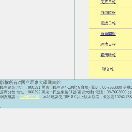
民眾日報
自由時報
國語日報
新新聞報
經濟日報
臺灣時報
聯合報
版權所有©國立屏東大學圖書館
民生總館 地址：900391 屏東市民生路4-18號(五育樓)
電話：08-7663800 分機
屏商分館 地址：900392 屏東市民生東路51號(圖資大樓)
電話：08-7663800 
網頁維護：
期刊資訊組
本站建議使用IE 8.0以上版本觀看，並設定1024X
.