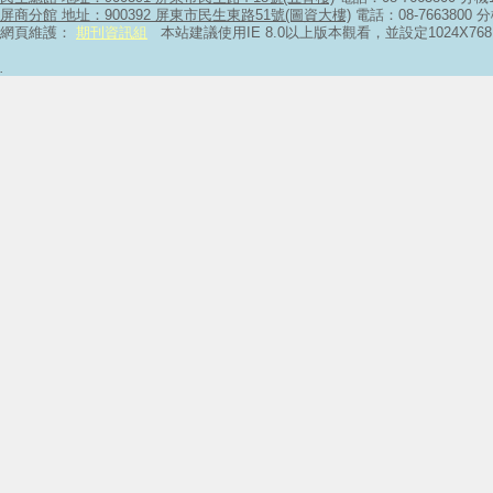
屏商分館 地址：900392 屏東市民生東路51號(圖資大樓)
電話：08-7663800 
網頁維護：
期刊資訊組
本站建議使用IE 8.0以上版本觀看，並設定1024X
.