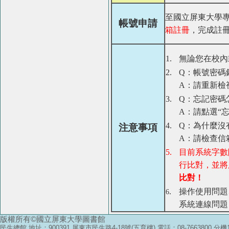
至國立屏東大學
帳號申請
箱註冊
，完成註冊/驗
1.
無論您在校內
2.
Q：帳號密碼
A：請重新檢
3.
Q：忘記密碼
A：請點選“
4.
Q：為什麼沒
注意事項
A：請檢查信
5.
目前系統字數
行比對，並將
比對！
.
操作使用問題
6
系統連線問題
版權所有©國立屏東大學圖書館
民生總館 地址：900391 屏東市民生路4-18號(五育樓)
電話：08-7663800 分機