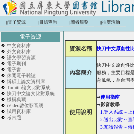
||電子資源
||目錄查詢
||讀者服務
||推廣活動
電子資源
中文資料庫
資源名稱
快刀中文原創性比
外文資料庫
語文學習資源
電子期刊
快刀中文原創性
電子書
內容簡介
服務，主要目標
休閒電子雜誌
育風氣，為台灣
博碩士論文資料庫
Turnitin論文比對系統
快刀中文論文比對系統
➦
使用指南
機構典藏
➦
影音教學
iVideo數位影音網
試用資料庫
使用說明
1.登入系統～
考古題
2.送出比對～
3.閱讀報告～